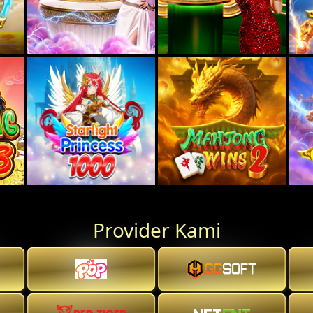
Provider Kami