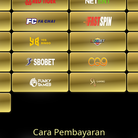
Cara Pembayaran