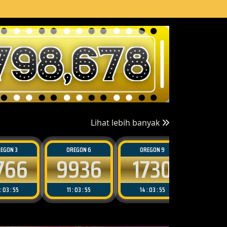
Lihat lebih banyak
EGON 6
OREGON 9
OREGON 12
PC
936
1730
3617
71
: 03 : 52
14 : 03 : 52
17 : 03 : 52
25 : 1