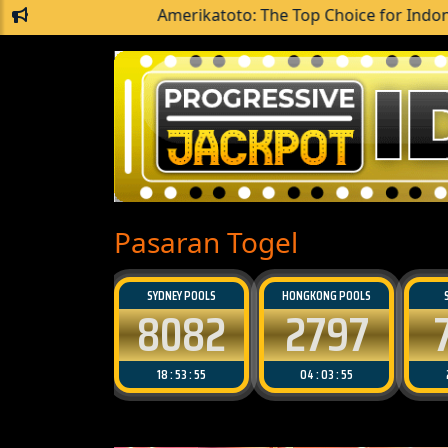
he Top Choice for Indonesian Toto Fans Online
Pasaran Togel
SYDNEY POOLS
HONGKONG POOLS
SINGAPORE
8082
2797
7137
18 : 53 : 52
04 : 03 : 52
22 : 48 : 52