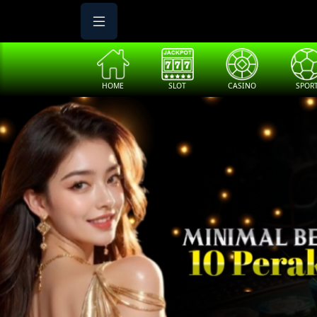
HOME
SLOT
CASINO
SPOR