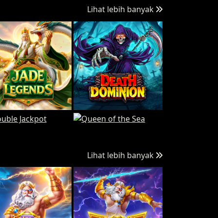
Lihat lebih banyak
Lihat lebih banyak