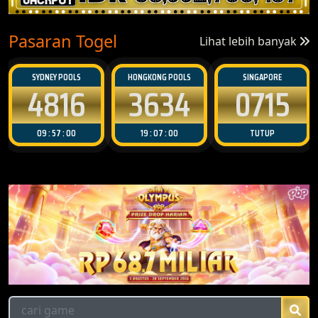
Pasaran Togel
Lihat lebih banyak
HONGKONG POOLS
SINGAPORE
CHINA
3634
0715
0119
19 : 06 : 59
TUTUP
11 : 36 : 59