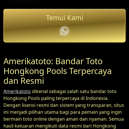
Temui Kami
Amerikatoto: Bandar Toto
Hongkong Pools Terpercaya
dan Resmi
Amerikatoto
dikenal sebagai salah satu bandar toto
Hongkong Pools paling terpercaya di Indonesia.
Dengan lisensi resmi dan sistem yang transparan, situs
ini menjadi pilihan utama bagi para pemain yang ingin
bermain toto online dengan aman dan nyaman. Semua
hasil keluaran mengikuti data resmi dari Hongkong