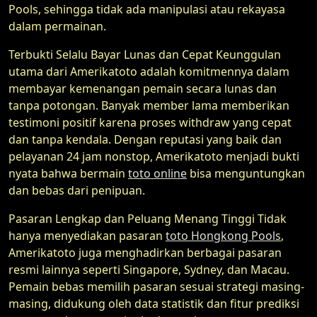
Pools, sehingga tidak ada manipulasi atau rekayasa
dalam permainan.
Terbukti Selalu Bayar Lunas dan Cepat Keunggulan
utama dari Amerikatoto adalah komitmennya dalam
membayar kemenangan pemain secara lunas dan
tanpa potongan. Banyak member lama memberikan
testimoni positif karena proses withdraw yang cepat
dan tanpa kendala. Dengan reputasi yang baik dan
pelayanan 24 jam nonstop, Amerikatoto menjadi bukti
nyata bahwa bermain
toto online
bisa menguntungkan
dan bebas dari penipuan.
Pasaran Lengkap dan Peluang Menang Tinggi Tidak
hanya menyediakan pasaran
toto Hongkong Pools
,
Amerikatoto juga menghadirkan berbagai pasaran
resmi lainnya seperti Singapore, Sydney, dan Macau.
Pemain bebas memilih pasaran sesuai strategi masing-
masing, didukung oleh data statistik dan fitur prediksi