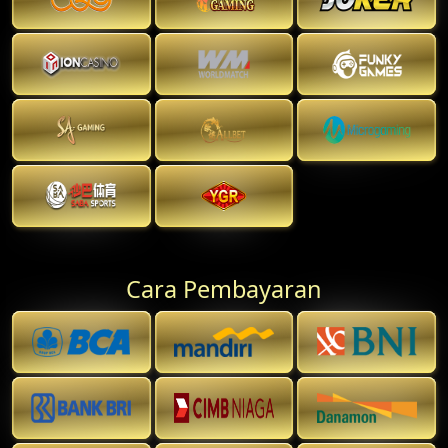
Cara Pembayaran