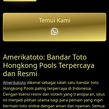
Temui Kami
Amerikatoto: Bandar Toto
Hongkong Pools Terpercaya
dan Resmi
Amerikatoto
dikenal sebagai salah satu bandar toto
Hongkong Pools paling terpercaya di Indonesia.
Dengan lisensi resmi dan sistem yang transparan, situs
ini menjadi pilihan utama bagi para pemain yang ingin
bermain toto online dengan aman dan nyaman. Semua