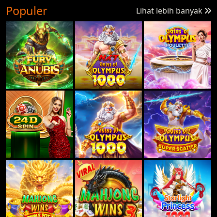
Populer
Lihat lebih banyak