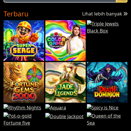
Terbaru
Lihat lebih banyak