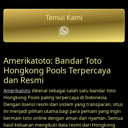
Temui Kami
Amerikatoto: Bandar Toto
Hongkong Pools Terpercaya
dan Resmi
Amerikatoto
dikenal sebagai salah satu bandar toto
Hongkong Pools paling terpercaya di Indonesia.
Dengan lisensi resmi dan sistem yang transparan, situs
ini menjadi pilihan utama bagi para pemain yang ingin
bermain toto online dengan aman dan nyaman. Semua
hasil keluaran mengikuti data resmi dari Hongkong