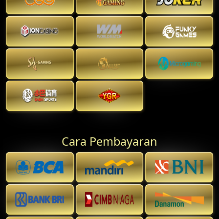
Cara Pembayaran