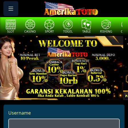
CASINO
SPORT
TOGEL
TABLE
FISHING
COCK F.
ARC
Username