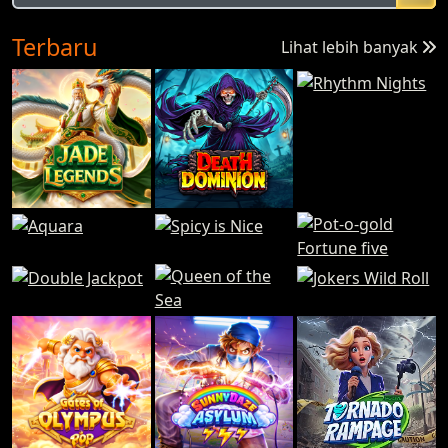
Terbaru
Lihat lebih banyak