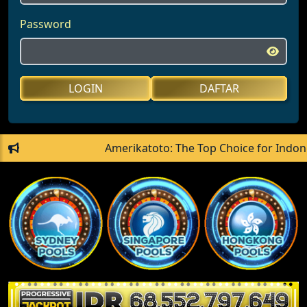
Password
LOGIN
DAFTAR
Amerikatoto: The Top Choice for Indonesian Toto Fans O