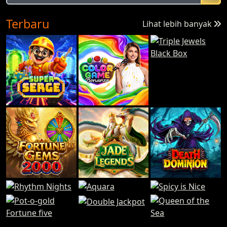
Terbaru
Lihat lebih banyak