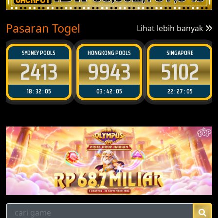
Pasaran Togel
Lihat lebih banyak
HONGKONG POOLS
SINGAPORE
CHINA
9943
5102
3017
03 : 42 : 04
22 : 27 : 04
20 : 12 : 04