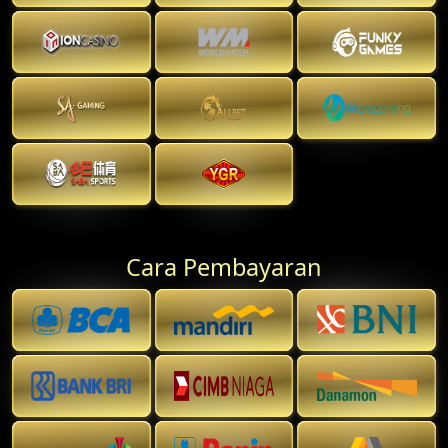
Cara Pembayaran