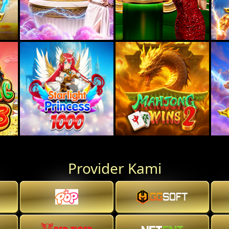
Provider Kami