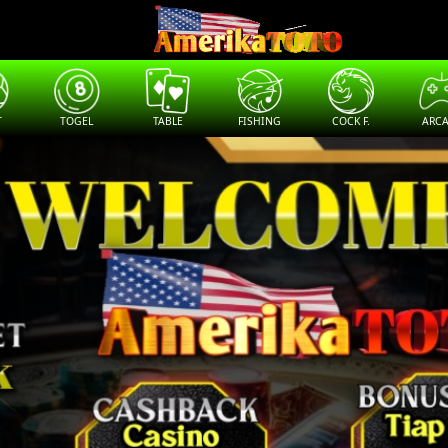
T
TOGEL
TABLE
FISHING
COCK F.
ARC