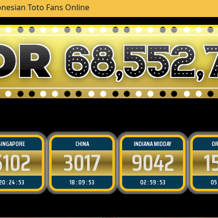
CHINA
INDIANA MIDDAY
OREGON 3
OR
3017
9042
1535
6
18 : 09 : 49
02 : 59 : 49
05 : 39 : 49
08 