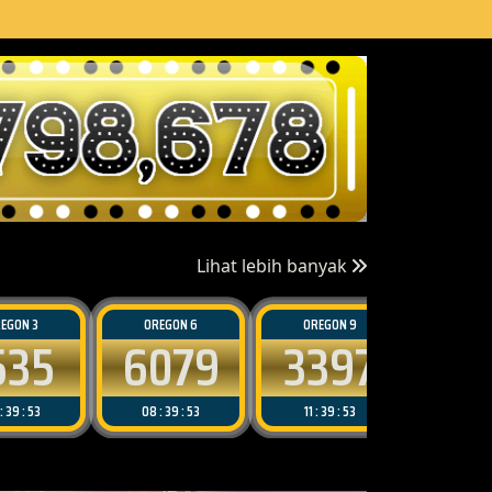
Lihat lebih banyak
EGON 6
OREGON 9
OREGON 12
PC
079
3397
3787
71
: 39 : 49
11 : 39 : 49
14 : 39 : 49
46 : 5