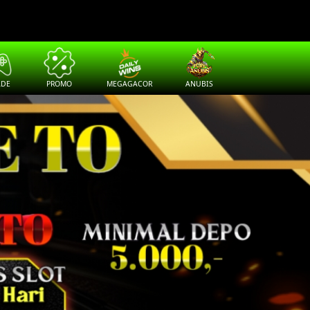
ADE
PROMO
MEGAGACOR
ANUBIS