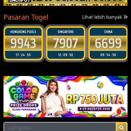
Pasaran Togel
Lihat lebih banyak
HONGKONG POOLS
SINGAPORE
CHINA
9943
7907
6699
17 : 24 : 48
12 : 09 : 48
09 : 54 : 48