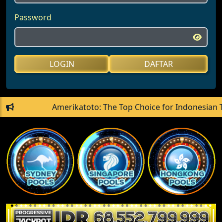
Password
LOGIN
DAFTAR
merikatoto: The Top Choice for Indonesian Toto Fans Onlin