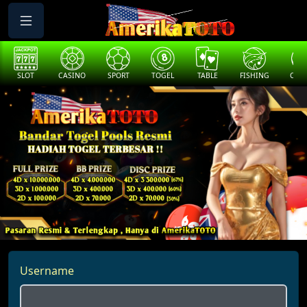
CASINO
SPORT
TOGEL
TABLE
FISHING
COCK F.
ARC
Username