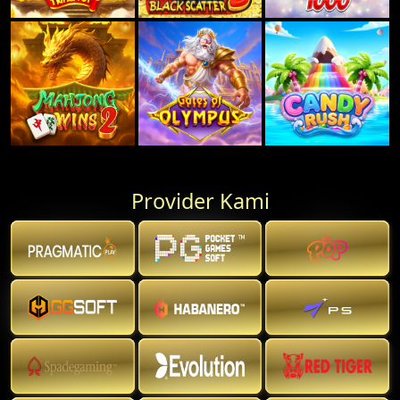
Provider Kami