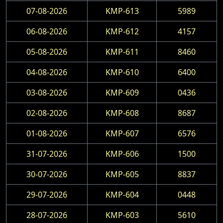
07-08-2026
KMP-613
5989
06-08-2026
KMP-612
4157
05-08-2026
KMP-611
8460
04-08-2026
KMP-610
6400
03-08-2026
KMP-609
0436
02-08-2026
KMP-608
8687
01-08-2026
KMP-607
6576
31-07-2026
KMP-606
1500
30-07-2026
KMP-605
8837
29-07-2026
KMP-604
0448
28-07-2026
KMP-603
5610