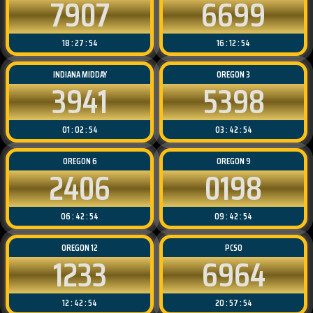
7907
6699
18 : 27 : 54
16 : 12 : 54
INDIANA MIDDAY
OREGON 3
3941
5398
01 : 02 : 54
03 : 42 : 54
OREGON 6
OREGON 9
2406
0198
06 : 42 : 54
09 : 42 : 54
OREGON 12
PCSO
1233
6964
12 : 42 : 54
20 : 57 : 54