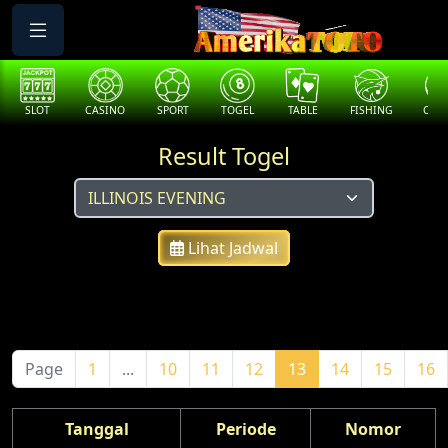
SLOT
CASINO
SPORT
TOGEL
TABLE
FISHING
COCK
Result Togel
Lihat Jadwal
Page
1
...
10
11
12
13
14
15
16
Tanggal
Periode
Nomor