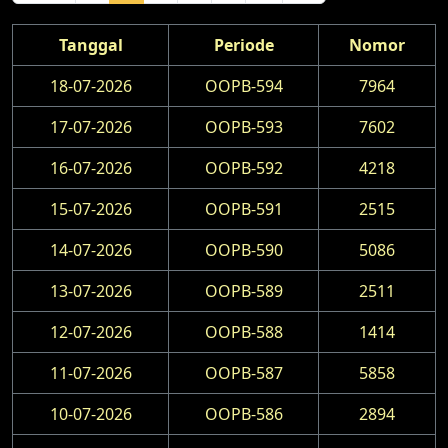
Tanggal
Periode
Nomor
18-07-2026
OOPB-594
7964
17-07-2026
OOPB-593
7602
16-07-2026
OOPB-592
4218
15-07-2026
OOPB-591
2515
14-07-2026
OOPB-590
5086
13-07-2026
OOPB-589
2511
12-07-2026
OOPB-588
1414
11-07-2026
OOPB-587
5858
10-07-2026
OOPB-586
2894