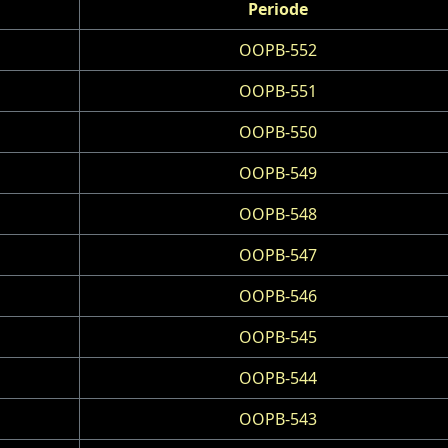
Periode
OOPB-552
OOPB-551
OOPB-550
OOPB-549
OOPB-548
OOPB-547
OOPB-546
OOPB-545
OOPB-544
OOPB-543