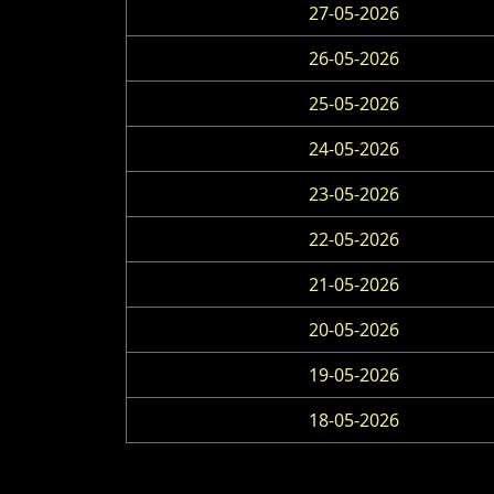
27-05-2026
26-05-2026
25-05-2026
24-05-2026
23-05-2026
22-05-2026
21-05-2026
20-05-2026
19-05-2026
18-05-2026