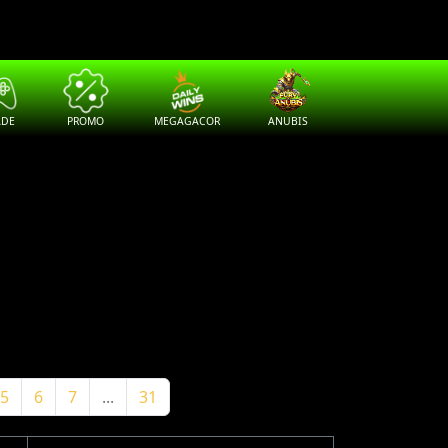
ADE
PROMO
MEGAGACOR
ANUBIS
5
6
7
...
31