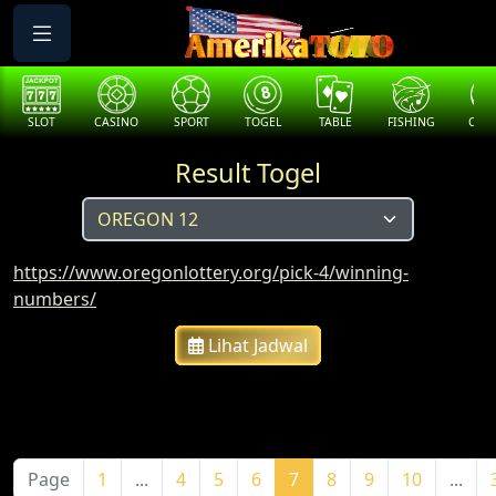
SLOT
CASINO
SPORT
TOGEL
TABLE
FISHING
COCK
Result Togel
https://www.oregonlottery.org/pick-4/winning-
numbers/
Lihat Jadwal
Page
1
...
4
5
6
7
8
9
10
...