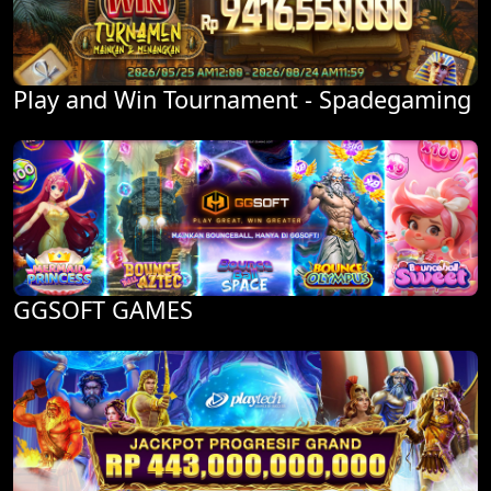
Play and Win Tournament - Spadegaming
GGSOFT GAMES