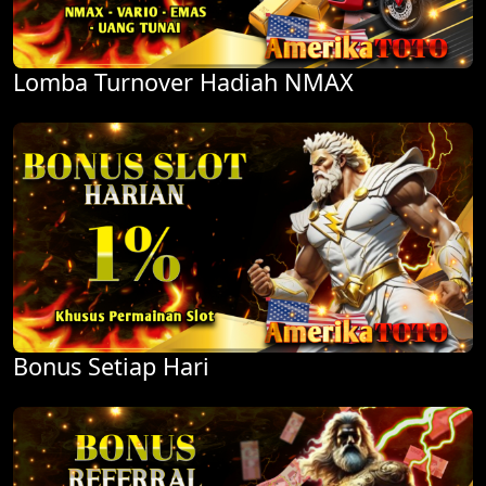
Lomba Turnover Hadiah NMAX
Bonus Setiap Hari