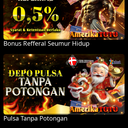
Bonus Refferal Seumur Hidup
Pulsa Tanpa Potongan