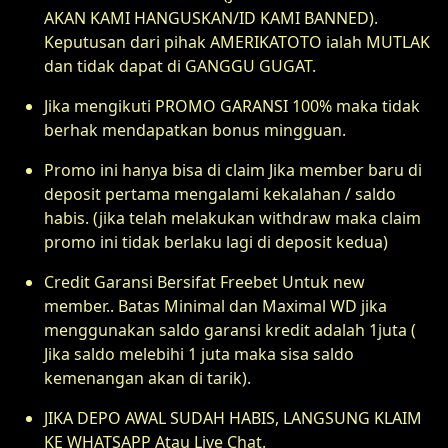
AKAN KAMI HANGUSKAN/ID KAMI BANNED).
Keputusan dari pihak AMERIKATOTO ialah MUTLAK
dan tidak dapat di GANGGU GUGAT.
Jika mengikuti PROMO GARANSI 100% maka tidak
berhak mendapatkan bonus mingguan.
Promo ini hanya bisa di claim Jika member baru di
deposit pertama mengalami kekalahan / saldo
habis. (jika telah melakukan withdraw maka claim
promo ini tidak berlaku lagi di deposit kedua)
Credit Garansi Bersifat Freebet Untuk new
member.. Batas Minimal dan Maximal WD jika
menggunakan saldo garansi kredit adalah 1juta (
Jika saldo melebihi 1 juta maka sisa saldo
kemenangan akan di tarik).
JIKA DEPO AWAL SUDAH HABIS, LANGSUNG KLAIM
KE WHATSAPP Atau Live Chat.