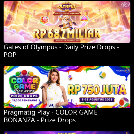
Gates of Olympus - Daily Prize Drops -
POP
Pragmatig Play - COLOR GAME
BONANZA - Prize Drops