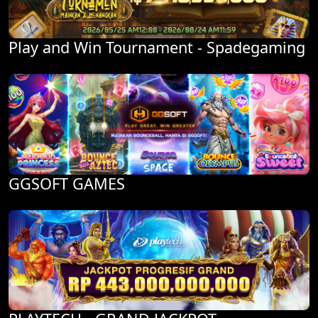
Play and Win Tournament - Spadegaming
GGSOFT GAMES