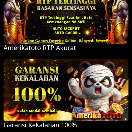
Amerikatoto RTP Akurat
Garansi Kekalahan 100%