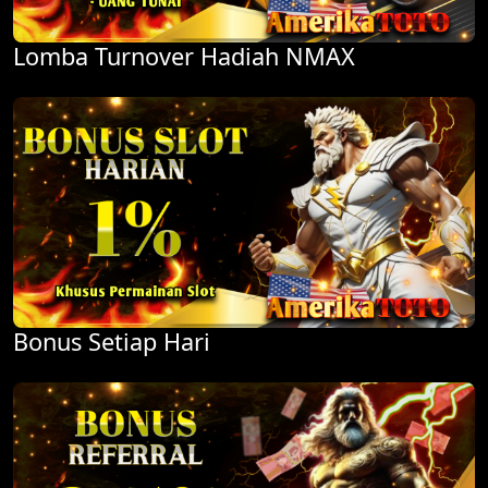
Lomba Turnover Hadiah NMAX
Bonus Setiap Hari