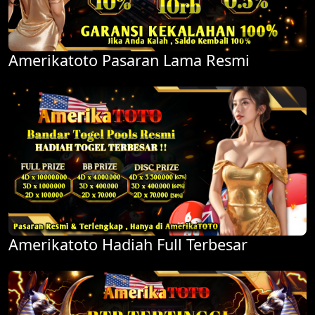
Amerikatoto Pasaran Lama Resmi
Amerikatoto Hadiah Full Terbesar