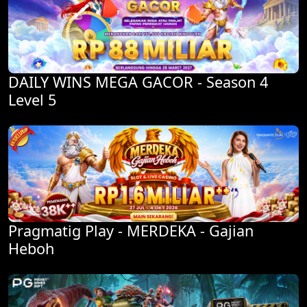
DAILY WINS MEGA GACOR - Season 4
Level 5
Pragmatig Play - MERDEKA - Gajian
Heboh