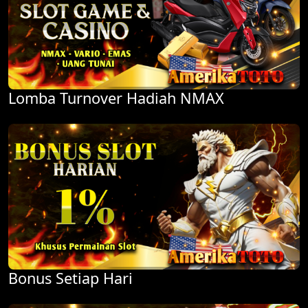
Lomba Turnover Hadiah NMAX
Bonus Setiap Hari