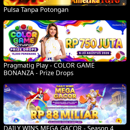
Pulsa Tanpa Potongan
Pragmatig Play - COLOR GAME
BONANZA - Prize Drops
DAILY WINS MEGA GACOR - Season 4