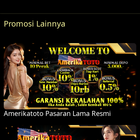
Promosi Lainnya
Amerikatoto Pasaran Lama Resmi